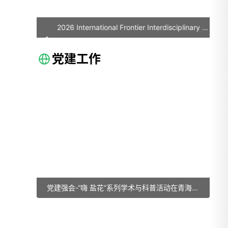
域学术观点。本环节由复旦大学俞燕蕾教授和中国
科学院南京土壤研究所涂晨副研究员共同主持。论
2026 International Frontier Interdisciplinary Forum on Crystalline Porous Particles
坛设置非共识议题研讨特色专场，由邓双、高峡共
同主持。与会专家围绕行业现存争议性核心问题自
党建工作
由交流、碰撞观点，重点围绕纳米技术与微塑料术
语标准、微塑料毒理与分析测试技术、微塑料防治
与绿色生态发展三个方面开展研讨，探讨我国微纳
塑料生态环境问题与分析技术创新研究的发展路径
与突破方向。与会专家们表示，建立微纳塑料全生
命周期安全评价体系是当前发展的必然趋势。针对
目前微纳塑料定义模糊、检测技术受限、标准体系
缺失等关键问题，迫切需要搭建多领域协作平台，
整合优势资源，规范术语定义，制定标准化检测流
党建强会-“嗨 盐花”系列学术与科普活动在青海成功举办
程，明晰其来源与传播路径，重点攻关微纳塑料的
健康影响与实际危害，推动我国在微纳塑料防治领
域实现从基础研究到风险管控的全链条突破，为全