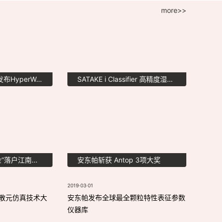
more>>
重磅！Altair 宣布发布HyperWorks 2023，将于11月17日线上举办新版本发布会
SATAKE i Classifier 高精度湿式分级机
首届“安东帕奖学金”落户江南大学
安东帕斩获 Antop 3项大奖
2019·03·01
EM 离散元仿真技术大
安东帕发布全球最全颗粒特性表征参数
仪器库