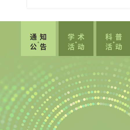
国科学技术协会主办，中国颗粒学会牵头，联合北
京市科学技术协会、中国自动化学会共同承办。本
次专题论坛以跨域融合、问题导向、共识凝聚为核
心，汇聚近百位纳米毒理化学、纳米生物学、生物
通知
学术
科普
材料、临床转化、生态环境与标准化等跨学科跨领
公告
活动
活动
域专家学者进行深入交流。中国科学院生态环境研
究中心江桂斌院士、清华大学李景虹院士、国家纳
米科学中心陈春英院士分别作题为《把握历史机
遇 发展分析仪器》《面向生命健康的智能生物分析
化学》《纳米环境健康效应与研究方法》的特邀报
告，中国科学院南京土壤研究所研究员骆永明、中
国环境科学研究院研究员赵晓丽、复旦大学教授俞
燕蕾分别作《土壤环境微塑料研究进展与问题探
讨》《微纳塑料潜在生态健康风险与管控对策的初
步思考》《智能形变高分子材料及其应用》的主旨
报告。上述报告重点围绕纳米材料生物效应与毒理