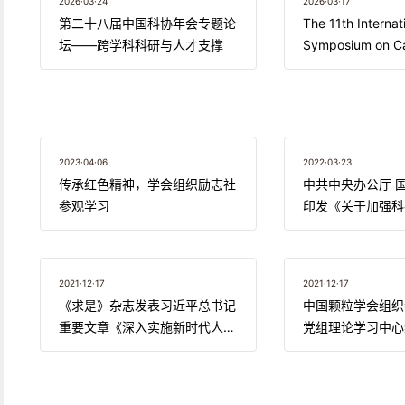
2026·03·24
2026·03·17
第二十八届中国科协年会专题论
The 11th Internat
坛——跨学科科研与人才支撑
Symposium on Ca
Catalysis
2023·04·06
2022·03·23
传承红色精神，学会组织励志社
中共中央办公厅 
参观学习
印发《关于加强科
意见》
2021·12·17
2021·12·17
《求是》杂志发表习近平总书记
中国颗粒学会组织
重要文章《深入实施新时代人才
党组理论学习中心
强国战略 加快建设世界重要人
体（扩大）第一阶
才中心和创新高地》