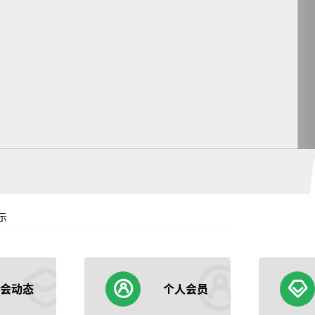
示
会动态
个人会员