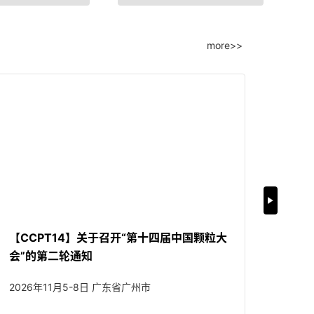
第二十三届国际粉体、散料、流体加
more>>
工展览会
UK–China International Particle
Technology Forum 10
第二届未来颗粒前沿论坛
【CCPT14】关于召开“第十四届中国颗粒大
【I
会”的第二轮通知
12th
2026年11月5-8日 广东省广州市
第十二届
第十三届中国颗粒大会
talline Porous Particles (IPOPA2026)
Aero