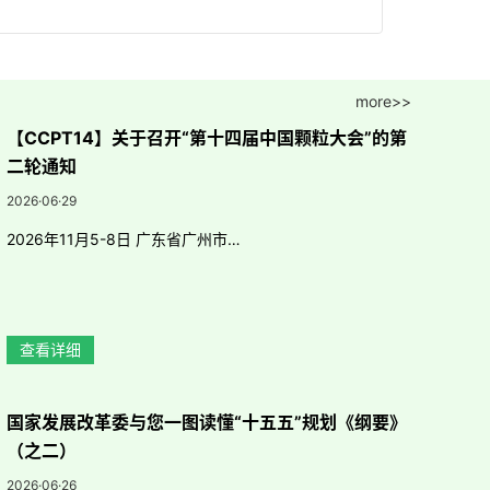
5 日（
Chin
24th International Symposium on
more>>
Analytical and Applied Pyrolysis
【CCPT14】关于召开“第十四届中国颗粒大会”的第
(Pyro2024）
二轮通知
2026·06·29
The 4th International Symposium
2026年11月5-8日 广东省广州市…
on Catalytic Science and
Technology in Sustainab
查看详细
第十二届中国颗粒大会
国家发展改革委与您一图读懂“十五五”规划《纲要》
（之二）
2026·06·26
首届未来颗粒前沿论坛