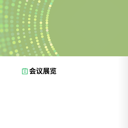
机制，特别是目前热议的微纳塑料基础科学问题、
前沿评价方法与标准化、环境应用风险权衡等议题
展开系统性交流。特邀报告和主旨报告环节由北京
市科学技术研究院分析测试研究所（北京市理化分
析测试中心）研究员高峡主持。在专题报告环节，
中国科学院大学杭州高等研究院研究员郭良宏、国
家纳米科学中心研究员杨延莲、首都医科大学附属
北京天坛医院李润亭博士、中国科学院理化技术研
究所研究员王格侠、清华大学教授杨睿、北京市科
会议展览
学技术研究院分析测试研究所（北京市理化分析测
试中心）研究员高峡分别围绕微纳颗粒毒理学研
究、工程化细胞外囊泡的诊疗纳米技术、微纳米塑
料在颅脑肿瘤和健康人脑中的分布、生物降解塑料
与微塑料、微塑料的来源辨析：老化降解、塑料全
生命周期评价关键问题分析等核心方向作分享，展
示微纳颗粒前沿和标准化分析技术、医学和材料领