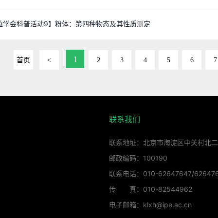
粒学会科普活动9】粉体：第四种物态及其性质测定
1
首页
<
2
3
4
5
6
7
联系我们
联系地址：北京市海淀区中关村北二
邮政编码：100190
联系电话：010-62647647/62647
传 真：010-82544962
电子邮箱：klxh@ipe.ac.cn