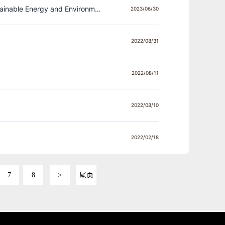
The 4th International Symposium on Catalytic Science and Technology in Sustainable Energy and Environment (EECAT2023)
2023/06/30
2022/08/31
2022/08/11
2022/08/10
2022/02/18
7
8
>
尾页