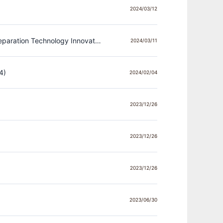
2024/03/12
2024 International Forum on Environmental Electrochemistry and Membrane Separation Technology Innovation（EEMS2024）
2024/03/11
4)
2024/02/04
2023/12/26
2023/12/26
2023/12/26
2023/06/30