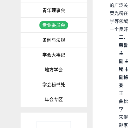
的广泛关
青年理事会
荧光粉在
学等领域
专业委员会
一个良好
二、
条例与法规
荣誉
主
学会大事记
副 
秘 
地方学会
副秘
学会秘书处
委
王
年会专区
曲
李
宋
赵