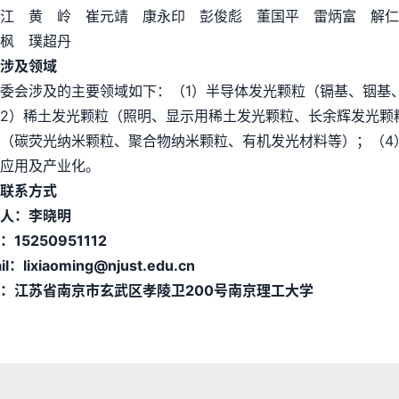
 江 黄 岭 崔元靖 康永印 彭俊彪 董国平 雷炳富 解
枫 璞超丹
涉及领域
委会涉及的主要领域如下：（1）半导体发光颗粒（镉基、铟基
2）稀土发光颗粒（照明、显示用稀土发光颗粒、长余辉发光颗
（碳荧光纳米颗粒、聚合物纳米颗粒、有机发光材料等）；（4
应用及产业化。
联系方式
人：李晓明
：
15250951112
il：lixiaoming
@njust.edu.cn
：江苏省南京市玄武区孝陵卫2
00
号南京理工大学