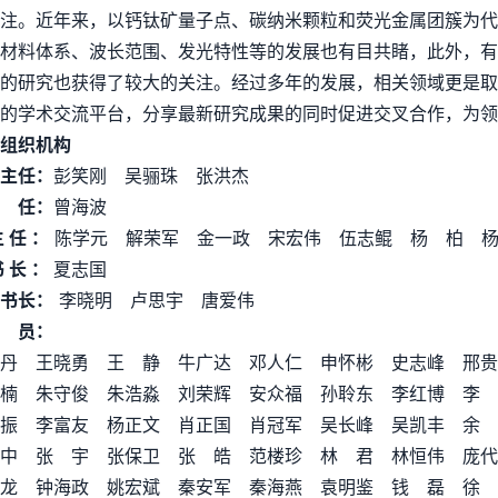
注。近年来，以钙钛矿量子点、碳纳米颗粒和荧光金属团簇为代
材料体系、波长范围、发光特性等的发展也有目共睹，此外，有
的研究也获得了较大的关注。经过多年的发展，相关领域更是取
的学术交流平台，分享最新研究成果的同时促进交叉合作，为领
组织机构
主任：
彭笑刚 吴骊珠 张洪杰
 任：
曾海波
主 任 ：
陈学元 解荣军 金一政 宋宏伟 伍志鲲 杨 柏 
书 长 ：
夏志国
书长：
李晓明 卢思宇 唐爱伟
 员：
 丹 王晓勇 王 静 牛广达 邓人仁 申怀彬 史志峰 邢
松楠 朱守俊 朱浩淼 刘荣辉 安众福 孙聆东 李红博 李
 振 李富友 杨正文 肖正国 肖冠军 吴长峰 吴凯丰 余
继中 张 宇 张保卫 张 皓 范楼珍 林 君 林恒伟 庞
家龙 钟海政 姚宏斌 秦安军 秦海燕 袁明鉴 钱 磊 徐